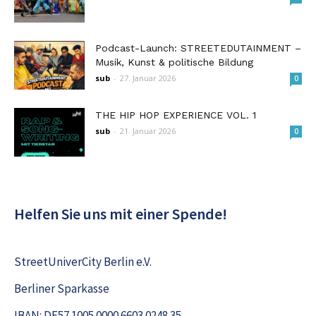
Podcast-Launch: STREETEDUTAINMENT –
Musik, Kunst & politische Bildung
sub
-
27. Januar 2026
0
THE HIP HOP EXPERIENCE VOL. 1
sub
-
21. Januar 2026
0
Helfen Sie uns mit einer Spende!
StreetUniverCity Berlin e.V.
Berliner Sparkasse
IBAN: DE57 1005 0000 6603 0248 35