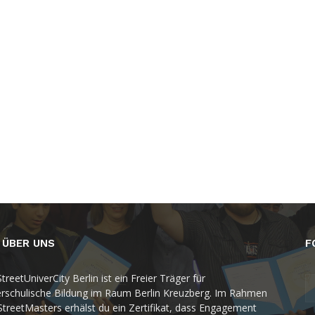
 ÜBER UNS
F
treetUniverCity Berlin ist ein Freier Träger für
rschulische Bildung im Raum Berlin Kreuzberg. Im Rahmen
StreetMasters erhälst du ein Zertifikat, dass Engagement