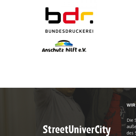
WIR
Die S
auße
des 