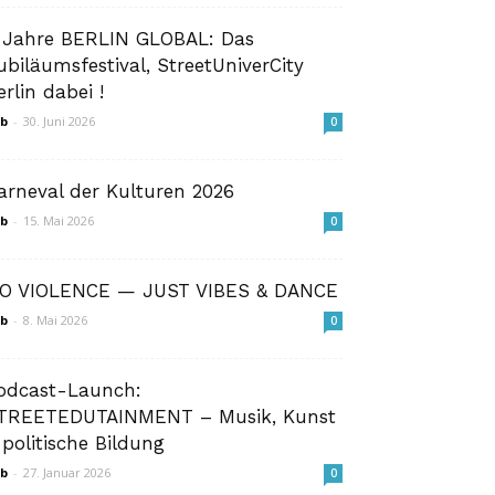
 Jahre BERLIN GLOBAL: Das
ubiläumsfestival, StreetUniverCity
erlin dabei !
b
-
30. Juni 2026
0
arneval der Kulturen 2026
b
-
15. Mai 2026
0
O VIOLENCE — JUST VIBES & DANCE
b
-
8. Mai 2026
0
odcast-Launch:
TREETEDUTAINMENT – Musik, Kunst
 politische Bildung
b
-
27. Januar 2026
0