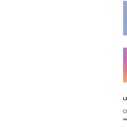
e.V.
L
C
su