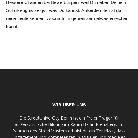
Bessere Chancen bei Bewerbungen, weil Du neben Deinem
Schulzeugnis zeigst, was Du kannst. Außerdem lernst du
neue Leute kennen, wodurch ihr gemeinsam etwas erreichen
könnt!
WIR ÜBER UNS
Die StreetUniverCity Berlin ist ein Freier Träger für
außerschulische Bildung im Raum Berlin Kreuzberg. Im
Rahmen des StreetMasters erhälst du ein Zertifikat, dass
Engagement und Kompetenzen in sozialen und medialen