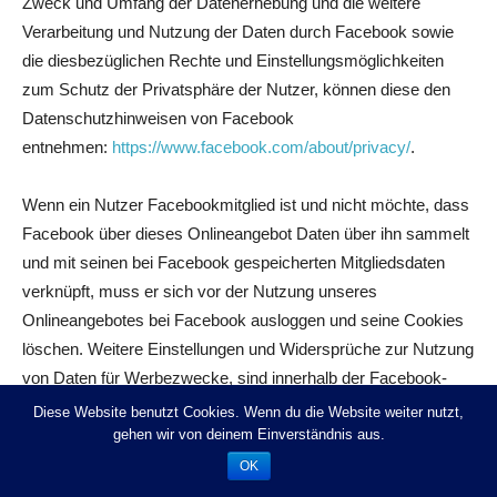
Zweck und Umfang der Datenerhebung und die weitere
Verarbeitung und Nutzung der Daten durch Facebook sowie
die diesbezüglichen Rechte und Einstellungsmöglichkeiten
zum Schutz der Privatsphäre der Nutzer, können diese den
Datenschutzhinweisen von Facebook
entnehmen:
https://www.facebook.com/about/privacy/
.
Wenn ein Nutzer Facebookmitglied ist und nicht möchte, dass
Facebook über dieses Onlineangebot Daten über ihn sammelt
und mit seinen bei Facebook gespeicherten Mitgliedsdaten
verknüpft, muss er sich vor der Nutzung unseres
Onlineangebotes bei Facebook ausloggen und seine Cookies
löschen. Weitere Einstellungen und Widersprüche zur Nutzung
von Daten für Werbezwecke, sind innerhalb der Facebook-
Profileinstellungen
Diese Website benutzt Cookies. Wenn du die Website weiter nutzt,
möglich:
https://www.facebook.com/settings?tab=ads
gehen wir von deinem Einverständnis aus.
oder
über die US-amerikanische
OK
Seite
http://www.aboutads.info/choices/
oder die EU-