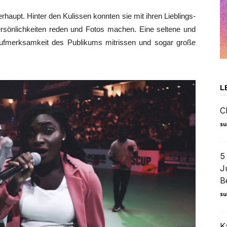
haupt. Hinter den Kulissen konnten sie mit ihren Lieblings-
sönlichkeiten reden und Fotos machen. Eine seltene und
 Aufmerksamkeit des Publikums mitrissen und sogar große
L
C
su
5
J
B
su
K