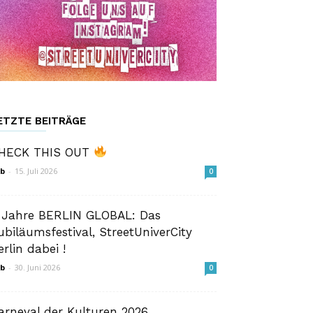
ETZTE BEITRÄGE
HECK THIS OUT
b
-
15. Juli 2026
0
 Jahre BERLIN GLOBAL: Das
ubiläumsfestival, StreetUniverCity
erlin dabei !
b
-
30. Juni 2026
0
arneval der Kulturen 2026