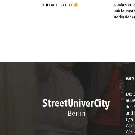
CHECK THIS OUT
5 Jahre BE
Jubiläumsfes
Berlin dabei
WIR
Die S
auße
des 
und 
Egal
Work
Work