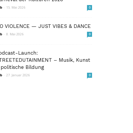
b
-
15. Mai 2026
0
O VIOLENCE — JUST VIBES & DANCE
b
-
8. Mai 2026
0
odcast-Launch:
TREETEDUTAINMENT – Musik, Kunst
 politische Bildung
b
-
27. Januar 2026
0