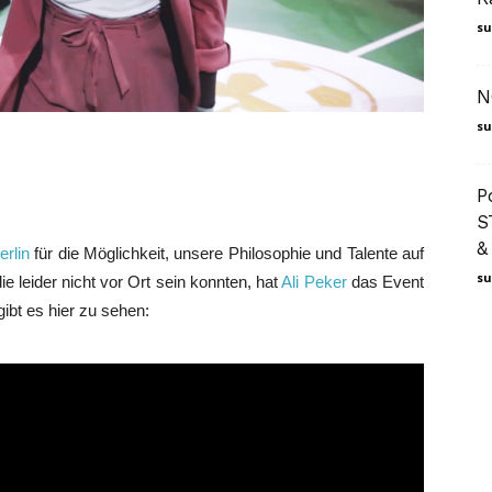
su
N
su
P
S
&
erlin
für die Möglichkeit, unsere Philosophie und Talente auf
su
e leider nicht vor Ort sein konnten, hat
Ali Peker
das Event
gibt es hier zu sehen: