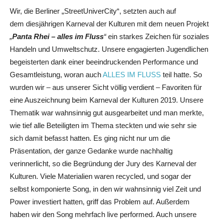
Wir, die Berliner „StreetUniverCity“, setzten auch auf
dem
diesjährigen Karneval der Kulturen mit dem neuen Projekt
„
Panta Rhei – alles im Fluss
“
ein starkes Zeichen für soziales
Handeln und Umweltschutz. Unsere engagierten Jugendlichen
begeisterten dank einer beeindruckenden Performance und
Gesamtleistung, woran auch
ALLES IM FLUSS
teil hatte. So
wurden wir – aus unserer Sicht völlig verdient – Favoriten für
eine Auszeichnung beim Karneval der Kulturen 2019. Unsere
Thematik war wahnsinnig gut ausgearbeitet und man merkte,
wi
e tief alle Beteiligten im Thema steckten und wie sehr sie
sich damit befasst hatten. Es ging nicht nur um die
Präsentation, der ganze Gedanke wurde nachhaltig
verinnerlicht, so die Begründung der Jury des Karneval der
Kulturen. Viele Materialien waren recycled, und sogar der
selbst komponierte Song, in den wir wahnsinnig viel Zeit und
Power investiert hatten, griff das Problem auf. Außerdem
haben wir den Song mehrfach live performed. Auch unsere