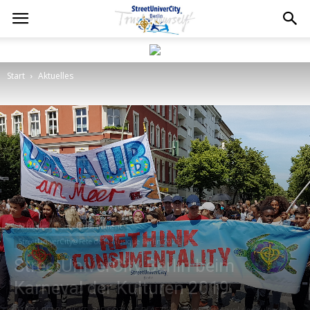
Start
Aktuelles
Aktuelles
StreetEdutainment
StreetUniverCity@Fete de la Musique Berlin 2021
StreetUniverCity Berlin beim
Karneval der Kulturen 2019