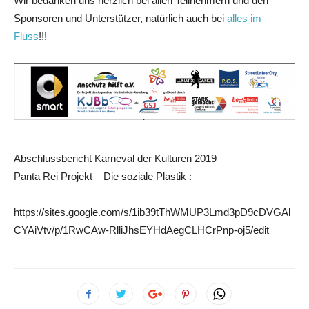
Wir bedanken uns herzlich bei allen Teilnehmern und den
Sponsoren und Unterstützer, natürlich auch bei
alles im
Fluss
!!!
Abschlussbericht Karneval der Kulturen 2019
Panta Rei Projekt – Die soziale Plastik :
https://sites.google.com/s/1ib39tThWMUP3Lmd3pD9cDVGAl
CYAiVtv/p/1RwCAw-RlliJhsEYHdAegCLHCrPnp-oj5/edit