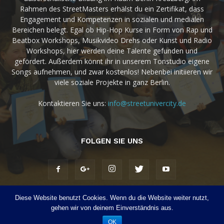
Rahmen des StreetMasters erhälst du ein Zertifikat, dass
Engagement und Kompetenzen in sozialen und medialen
Bereichen belegt. Egal ob Hip-Hop Kurse in Form von Rap und
Beatbox Workshops, Musikvideo Drehs oder Kunst und Radio
Workshops, hier werden deine Talente gefunden und
gefördert. Außerdem könnt ihr in unserem Tonstudio eigene
Songs aufnehmen, und zwar kostenlos! Nebenbei initiieren wir
viele soziale Projekte in ganz Berlin.
Kontaktieren Sie uns:
info@streetunivercity.de
FOLGEN SIE UNS
Diese Website benutzt Cookies. Wenn du die Website weiter nutzt,
Home
Über uns
Kontact
Datenschutzerklärung
Satzung
gehen wir von deinem Einverständnis aus.
OK
© Copyright 2017 - Newspaper WordPress Theme by TagDiv