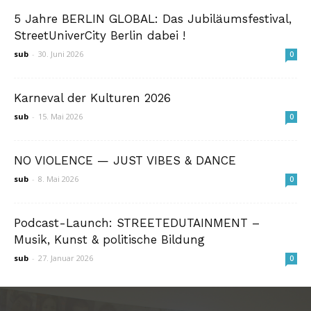
5 Jahre BERLIN GLOBAL: Das Jubiläumsfestival,
StreetUniverCity Berlin dabei !
sub
-
30. Juni 2026
0
Karneval der Kulturen 2026
sub
-
15. Mai 2026
0
NO VIOLENCE — JUST VIBES & DANCE
sub
-
8. Mai 2026
0
Podcast-Launch: STREETEDUTAINMENT –
Musik, Kunst & politische Bildung
sub
-
27. Januar 2026
0