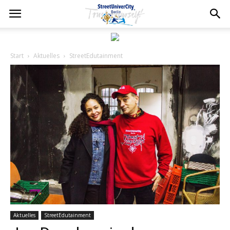
Start
Aktuelles
StreetEdutainment
Aktuelles
StreetEdutainment