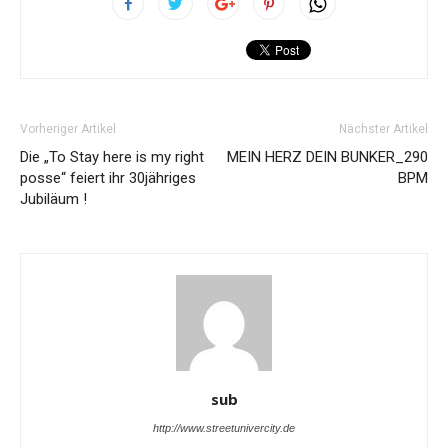
Vorheriger Artikel
Nächster Artikel
Die „To Stay here is my right
MEIN HERZ DEIN BUNKER_290
posse“ feiert ihr 30jähriges
BPM
Jubiläum !
sub
http://www.streetunivercity.de