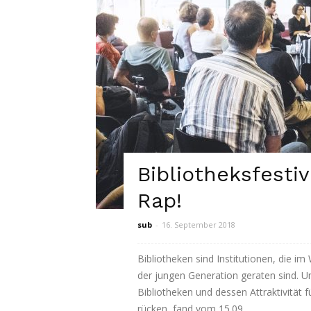
Bibliotheksfesti
Rap!
sub
-
16. September 2018
Bibliotheken sind Institutionen, die i
der jungen Generation geraten sind. Um
Bibliotheken und dessen Attraktivität f
rücken, fand vom 15.09....