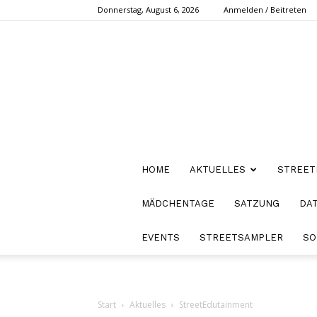
Donnerstag, August 6, 2026
Anmelden / Beitreten
HOME
AKTUELLES
STREET
MÄDCHENTAGE
SATZUNG
DA
EVENTS
STREETSAMPLER
SO
Start
Aktuelles
StreetEdutainment