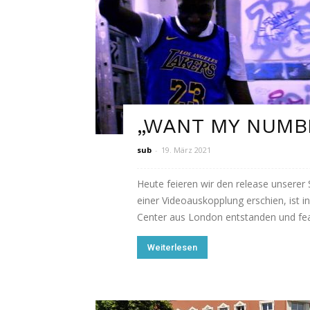
„WANT MY NUMBE
sub
-
19. März 2021
Heute feieren wir den release unsere
einer Videoauskopplung erschien, ist
Center aus London entstanden und fea
Weiterlesen