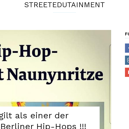
STREETEDUTAINMENT
e.V.
F
ilt als einer der
Berliner Hip-Hops !!!