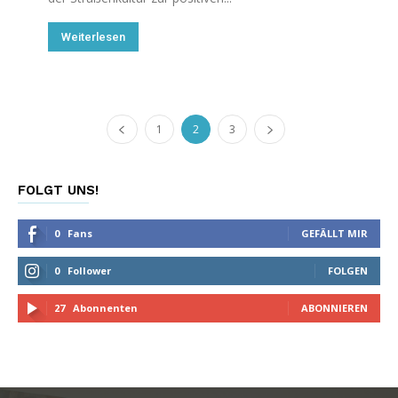
Weiterlesen
1
2
3
FOLGT UNS!
0
Fans
GEFÄLLT MIR
0
Follower
FOLGEN
27
Abonnenten
ABONNIEREN