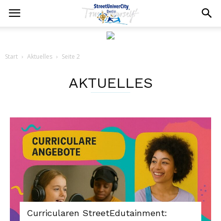
Start
Aktuelles
Seite 2
AKTUELLES
Curricularen StreetEdutainment: