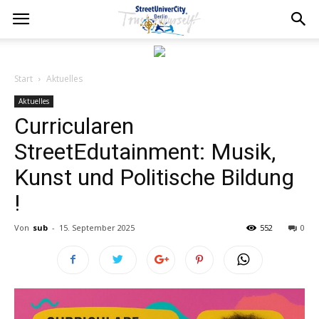
Start
Aktuelles
Aktuelles
Curricularen
StreetEdutainment: Musik,
Kunst und Politische Bildung
!
Von
sub
-
15. September 2025
552
0