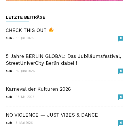
LETZTE BEITRÄGE
CHECK THIS OUT
sub
-
15. Juli 2026
0
5 Jahre BERLIN GLOBAL: Das Jubiläumsfestival,
StreetUniverCity Berlin dabei !
sub
-
30. Juni 2026
0
Karneval der Kulturen 2026
sub
-
15. Mai 2026
0
NO VIOLENCE — JUST VIBES & DANCE
sub
-
8. Mai 2026
0