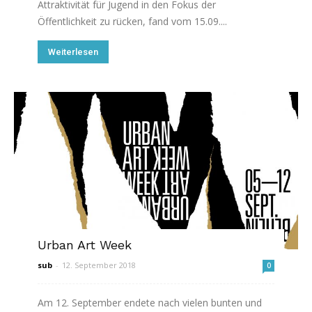
Attraktivität für Jugend in den Fokus der
Öffentlichkeit zu rücken, fand vom 15.09....
Weiterlesen
Urban Art Week
sub
-
12. September 2018
0
Am 12. September endete nach vielen bunten und